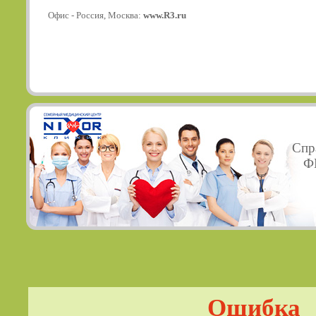
Офис - Россия, Москва:
www.R3.ru
Спр
ФГ
Ошибка