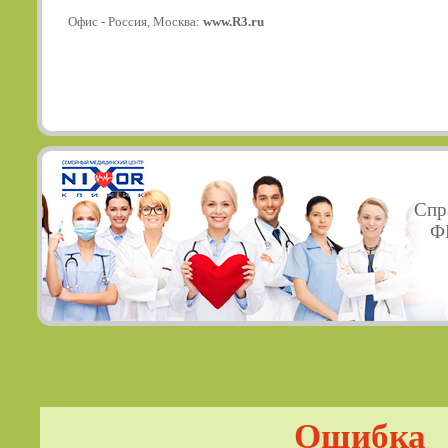
Офис - Россия, Москва:
www.R3.ru
Спр
ФГ
Ошибка