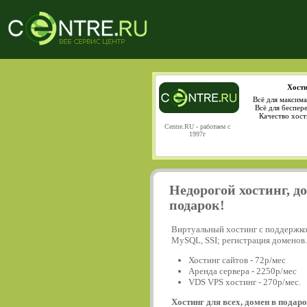
Хости
Всё для максима
Всё для беспер
Качество хост
Centre.RU - работаем с
1997г
Недорогой хостинг, д
подарок!
Виртуальный хостинг с поддержко
MySQL, SSI; регистрация доменов.
Хостинг сайтов - 72р/мес
Аренда сервера - 2250р/мес
VDS VPS хостинг - 270р/мес.
Хостинг для всех, домен в подаро