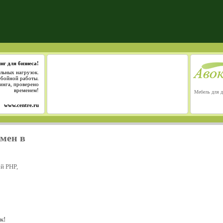
нг для бизнеса!
льных нагрузок.
ебойной работы.
инга, проверено
временем!
Мебель для д
www.centre.ru
омен в
й PHP,
к!